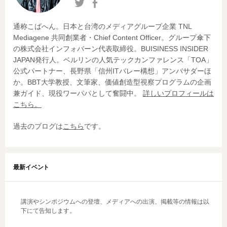
シ
ョ
通称こばへん。日本と台湾のメディアグループ企業 TNL
ン
Mediagene 共同創業者・Chief Content Officer。グループ傘下
の株式会社インフォバーン代表取締役。BUISINESS INSIDER
JAPAN発行人。ベルリンの人気テックカンファレンス「TOA」
公式パートナー、長野県「信州ITバレー構想」アンバサダーほ
か。BBT大学教授、文筆家、価値創造型視察プログラムの企画
兼ガイド、現役ワーパパとして奮闘中。
詳しいプロフィールは
こちら。
過去のブログは
こちら
です。
最新イベント
講演やシンポジウムへの登壇、メディアへの出演、掲載等の情報は以
下にて告知します。