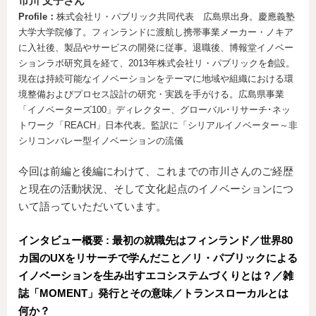
市川 文子さん
Profile：
株式会社リ・パブリック共同代表 広島県出身。慶應義塾
大学大学院修了。フィンランドに渡航し携帯事業メーカー・ノキア
に入社後、製品やサービスの開発に従事。退職後、博報堂イノベー
ションラボ研究員を経て、2013年株式会社リ・パブリックを創設。
現在は持続可能なイノベーションをテーマに地域や組織における環
境整備およびプロセス設計の研究・実践を手がける。広島県事業
「イノベーターズ100」ディレクター、グローバル･リサーチ･ネッ
トワーク「REACH」日本代表。監訳に「シリアルイノベーター～非
シリコンバレー型イノベーションの流儀
今回は前編と後編にわけて、これまでの市川さんのご経歴
と現在の活動状況、そして文化起点のイノベーションにつ
いて語っていただいています。
インタビュー概要 : 最初の就職先はフィンランド／世界80
カ国のUXをリサーチで学んだこと／リ・パブリックによる
イノベーションを生み出すエコシステムづくりとは？／雑
誌「MOMENT」発行とその意味／トランスローカルとは
何か？