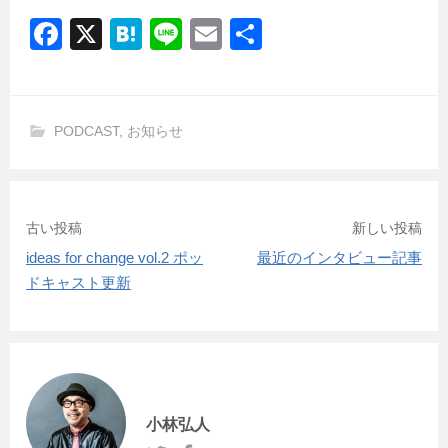
F
X
H
Li
E
共
a
at
n
m
有
c
e
e
ail
e
n
PODCAST
,
お知らせ
b
a
o
o
投
古い投稿
新しい投稿
k
ideas for change vol.2 ポッ
最近のインタビュー記事
稿
ドキャスト更新
ナ
ビ
ゲ
ー
小林弘人