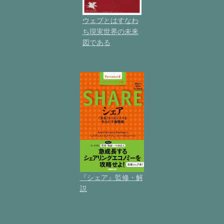
ウェブとはすなわ
ち現実世界の未来
図である
『シェア』監修・解
説