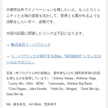
大都市以外でイノベーションを興したい人、もっとコミュ
ニティと土地の資産を活かして、世界とも繋がれるような
活動をしたい方々、必聴です。
今回の話題に関連したリンクは下記になります。
→
株式会社リ・パブリック
→
リ・パブリックが発行するZine 『MOMENT トランスロ
ーカルマガジン』
音楽（本プログラム内の楽曲は、著作者ならびに権利所有者の許諾
を得たものを使用しています）『Johnny Vespa』Anthony Vega,
『Lucky Me』Ofrin BGM : 『Lemonade』Shtriker Big Band,
『Coin Flipper』Jake Kinstle, 『Hold On』Winged, 『Start Me Up』
Start Me Up
NA : 碓氷有生、Art Work : 荒井幸子