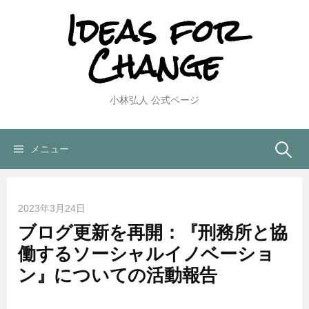
Ideas for
コ
ン
Change
テ
ン
ツ
へ
小林弘人 公式ページ
ス
キ
ッ
検
メニュー
プ
索:
2023年3月24日
ブログ更新を再開：『刑務所と協
働するソーシャルイノベーショ
ン』についての活動報告