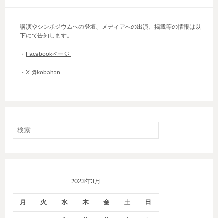
講演やシンポジウムへの登壇、メディアへの出演、掲載等の情報は以
下にて告知します。
・
Facebookページ
・
X @kobahen
検
索:
2023年3月
月
火
水
木
金
土
日