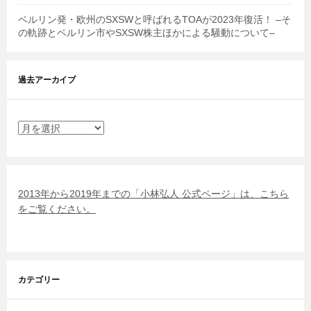
ベルリン発・欧州のSXSWと呼ばれるTOAが2023年復活！ –そ
の軌跡とベルリン市やSXSW株主ほかによる騒動について–
過去アーカイブ
過
去
ア
ー
カ
2013年から2019年までの「小林弘人 公式ページ」は、こちら
イ
をご覧ください。
ブ
カテゴリー