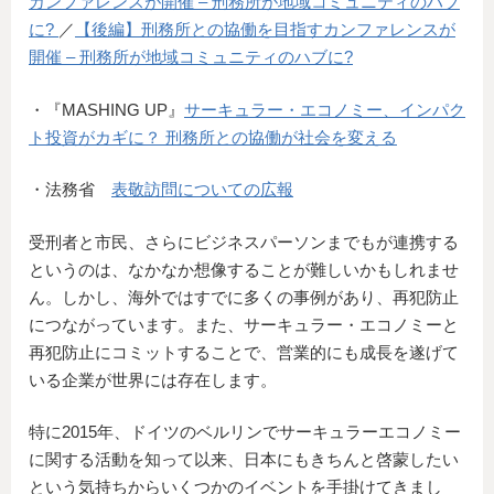
カンファレンスが開催 – 刑務所が地域コミュニティのハブ
に?
／
【後編】刑務所との協働を目指すカンファレンスが
開催 – 刑務所が地域コミュニティのハブに?
・『MASHING UP』
サーキュラー・エコノミー、インパク
ト投資がカギに？ 刑務所との協働が社会を変える
・法務省
表敬訪問についての広報
受刑者と市民、さらにビジネスパーソンまでもが連携する
というのは、なかなか想像することが難しいかもしれませ
ん。しかし、海外ではすでに多くの事例があり、再犯防止
につながっています。また、サーキュラー・エコノミーと
再犯防止にコミットすることで、営業的にも成長を遂げて
いる企業が世界には存在します。
特に2015年、ドイツのベルリンでサーキュラーエコノミー
に関する活動を知って以来、日本にもきちんと啓蒙したい
という気持ちからいくつかのイベントを手掛けてきまし