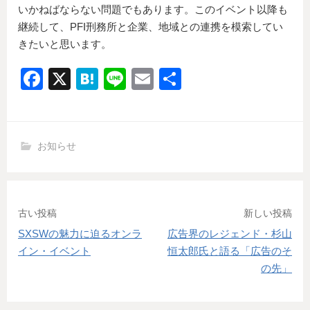
いかねばならない問題でもあります。このイベント以降も
継続して、PFI刑務所と企業、地域との連携を模索してい
きたいと思います。
F
X
H
Li
E
共
a
at
n
m
有
c
e
e
ail
e
n
お知らせ
b
a
o
o
投
古い投稿
新しい投稿
k
SXSWの魅力に迫るオンラ
広告界のレジェンド・杉山
稿
イン・イベント
恒太郎氏と語る「広告のそ
ナ
の先」
ビ