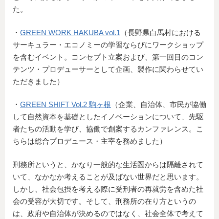
た。
・
GREEN WORK HAKUBA vol.1
（長野県白馬村における
サーキュラー・エコノミーの学習ならびにワークショップ
を含むイベント。コンセプト立案および、第一回目のコン
テンツ・プロデューサーとして企画、製作に関わらせてい
ただきました）
・
GREEN SHIFT Vol.2 駒ヶ根
（企業、自治体、市民が協働
して自然資本を基礎としたイノベーションについて、先駆
者たちの活動を学び、協働で創案するカンファレンス。こ
ちらは総合プロデュース・主宰を務めました）
刑務所というと、かなり一般的な生活圏からは隔離されて
いて、なかなか考えることが及ばない世界だと思います。
しかし、社会包摂を考える際に受刑者の再就労を含めた社
会の受容が大切です。そして、刑務所の在り方というの
は、政府や自治体が決めるのではなく、社会全体で考えて