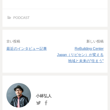
a
at
n
m
有
c
e
e
ail
e
n
PODCAST
b
a
o
o
投
古い投稿
新しい投稿
k
最近のインタビュー記事
ReBuilding Center
稿
Japan（リビセン）が変える
ナ
地域と未来の”住まう”
ビ
ゲ
ー
シ
小林弘人
ョ