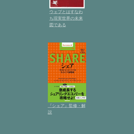
ウェブとはすなわ
ち現実世界の未来
図である
『シェア』監修・解
説