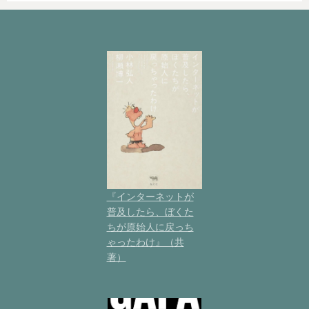
『インターネットが
普及したら、ぼくた
ちが原始人に戻っち
ゃったわけ』（共
著）