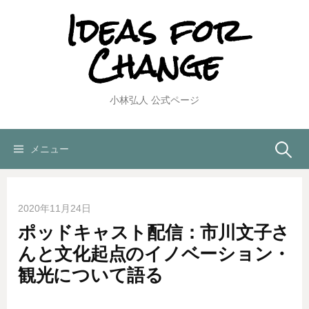
Ideas for
コ
ン
Change
テ
ン
ツ
へ
小林弘人 公式ページ
ス
キ
ッ
検
メニュー
プ
索:
2020年11月24日
ポッドキャスト配信：市川文子さ
んと文化起点のイノベーション・
観光について語る