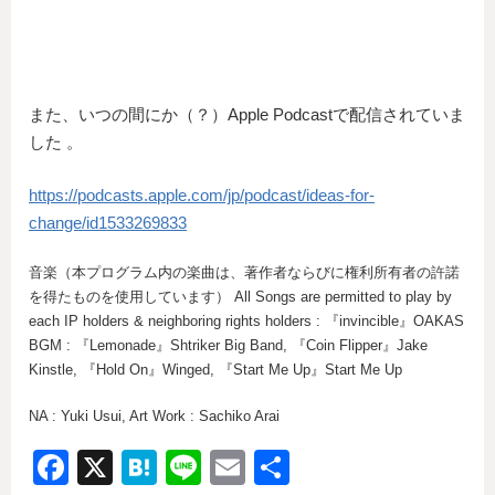
また、いつの間にか（？）Apple Podcastで配信されていま
した 。
https://podcasts.apple.com/jp/podcast/ideas-for-
change/id1533269833
音楽（本プログラム内の楽曲は、著作者ならびに権利所有者の許諾
を得たものを使用しています） All Songs are permitted to play by
each IP holders & neighboring rights holders : 『invincible』OAKAS
BGM : 『Lemonade』Shtriker Big Band, 『Coin Flipper』Jake
Kinstle, 『Hold On』Winged, 『Start Me Up』Start Me Up
NA : Yuki Usui, Art Work : Sachiko Arai
F
X
H
Li
E
共