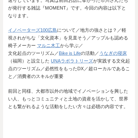
送りしています。写真は前回お話に挙がった市川さんたち
が発行する雑誌『MOMENT』です。今回の内容は以下と
なります。
イノベーターズ100広島
について／地方の強さとは？／軽
視されがちな「文化資本」を見直そう／アップルも認める
椅子メーカー
マルニ木工
から学ぶ／
文化起点のツーリズム／
Bike is Life
の活動／
うなぎの寝床
（福岡）と設立した
UNAラボラトリーズ
が実践する文化起
点のツーリズム／必然性をもったDX／超ローカルであるこ
と／消費者のスキルが重要
前回と同様、大都市以外の地域でイノベーションを興した
い人、もっとコミュニティと土地の資産を活かして、世界
とも繋がれるような活動をしたい方々は必聴の内容です。