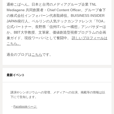
ン
通称こばへん。日本と台湾のメディアグループ企業 TNL
Mediagene 共同創業者・Chief Content Officer。グループ傘下
の株式会社インフォバーン代表取締役。BUISINESS INSIDER
JAPAN発行人。ベルリンの人気テックカンファレンス「TOA」
公式パートナー、長野県「信州ITバレー構想」アンバサダーほ
か。BBT大学教授、文筆家、価値創造型視察プログラムの企画
兼ガイド、現役ワーパパとして奮闘中。
詳しいプロフィールは
こちら。
過去のブログは
こちら
です。
最新イベント
講演やシンポジウムへの登壇、メディアへの出演、掲載等の情報は以
下にて告知します。
・
Facebookページ