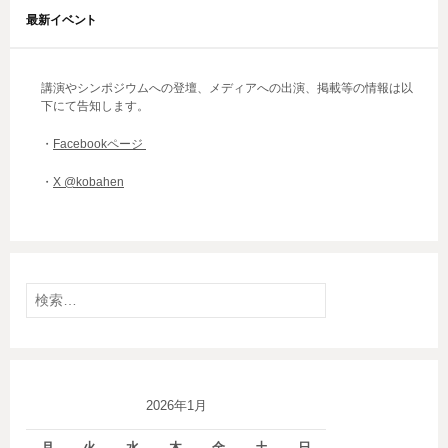
最新イベント
講演やシンポジウムへの登壇、メディアへの出演、掲載等の情報は以
下にて告知します。
・
Facebookページ
・
X @kobahen
検
索:
2026年1月
月
火
水
木
金
土
日