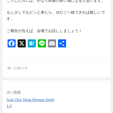
こうした方には、かなり刺激の多い場になると思います。
もし少しでもピンと来たら、ぜひご一緒できれば嬉しいで
す。
ご都合が合えば、会場でお話ししましょう！
F
X
H
Li
E
共
a
at
n
m
有
c
e
e
ail
e
n
お知らせ
b
a
o
o
投
古い投稿
k
Auto Dev Ninja Meetup Night
稿
1.0
ナ