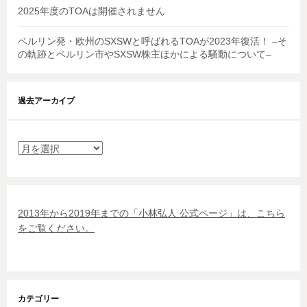
2025年度のTOAは開催されません
ベルリン発・欧州のSXSWと呼ばれるTOAが2023年復活！ –そ
の軌跡とベルリン市やSXSW株主ほかによる騒動について–
過去アーカイブ
過
去
ア
ー
カ
2013年から2019年までの「小林弘人 公式ページ」は、こちら
イ
をご覧ください。
ブ
カテゴリー