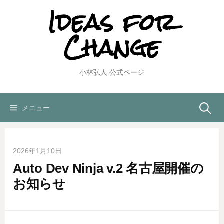
Ideas for
コ
ン
Change
テ
ン
ツ
へ
小林弘人 公式ページ
ス
キ
ッ
検
メニュー
プ
索:
2026年1月10日
Auto Dev Ninja v.2 名古屋開催の
お知らせ