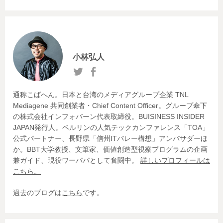
ビ
ゲ
ー
小林弘人
シ
ョ
通称こばへん。日本と台湾のメディアグループ企業 TNL
ン
Mediagene 共同創業者・Chief Content Officer。グループ傘下
の株式会社インフォバーン代表取締役。BUISINESS INSIDER
JAPAN発行人。ベルリンの人気テックカンファレンス「TOA」
公式パートナー、長野県「信州ITバレー構想」アンバサダーほ
か。BBT大学教授、文筆家、価値創造型視察プログラムの企画
兼ガイド、現役ワーパパとして奮闘中。
詳しいプロフィールは
こちら。
過去のブログは
こちら
です。